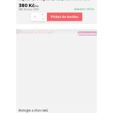
380 Kč
/
ks
Skladem 193 ks
380 Kč
bez DPH
Přidat do košíku
TOP produkt
Biologie a chov raků