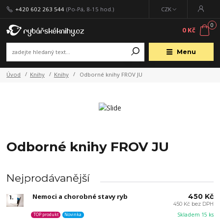
+420 602 263 544
(Po-Pá, 8-15 hod.)
CZK
0
0 Kč
Menu
Úvod
Knihy
Knihy
Odborné knihy FROV JU
Odborné knihy FROV JU
Nejprodávanější
Nemoci a chorobné stavy ryb
450 Kč
1.
450 Kč bez DPH
Skladem 15 ks
TOP produkt
Novinka