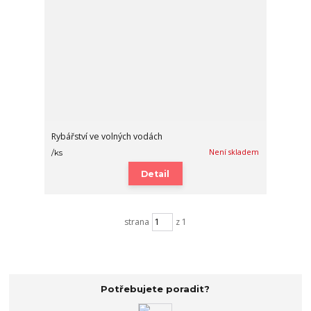
Rybářství ve volných vodách
Není skladem
/
ks
Detail
strana
z 1
Potřebujete poradit?