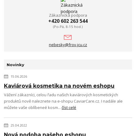
Zákaznická podpora
+420 602 263 544
(Po-Pá, 8-15 hod.)
nebesky@frov.jcu.cz
Novinky
15.06.2026
Kaviárová kosmetika na novém eshopu
Vážení zákazníci, celou řadu našich kaviárových kosmetických
produktů nově naleznete na e‑shopu CaviarCare.cz. I nadále ale
můžete vaše oblíbeneé kosm...
číst celé
25.04.2022
Nová podoba našeho eshopu