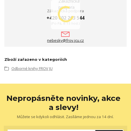
Zákaznická podpora
+420 602 263 544
(Po-Pá, 8-15 hod.)
nebesky@frov.jcu.cz
Zboží zařazeno v kategoriích
Odborné knihy FROV JU
Nepropásněte novinky, akce
a slevy!
Můžete se kdykoli odhlásit. Zasíláme jednou za 14 dní.