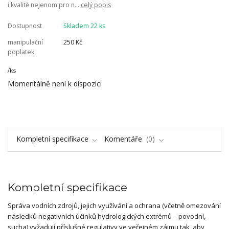
i kvalitě nejenom pro n...
celý popis
Dostupnost
Skladem 22 ks
manipulační
250 Kč
poplatek
/
ks
Momentálně není k dispozici
Kompletní specifikace
Komentáře
0
Kompletní specifikace
Správa vodních zdrojů, jejich využívání a ochrana (včetně omezování
následků negativních účinků hydrologických extrémů – povodní,
sucha) vyžadují příslušné regulativy ve veřejném zájmu tak, aby