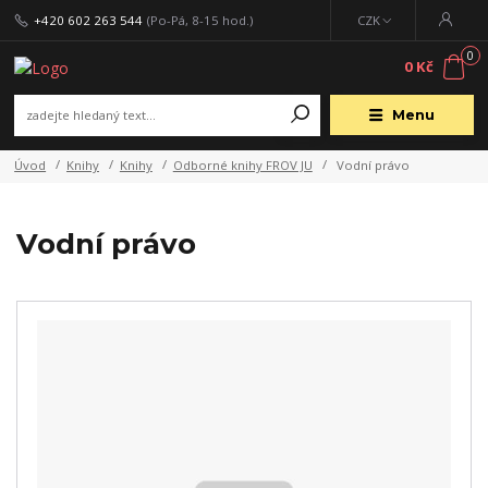
+420 602 263 544
(Po-Pá, 8-15 hod.)
CZK
0
0 Kč
Menu
Úvod
Knihy
Knihy
Odborné knihy FROV JU
Vodní právo
Vodní právo