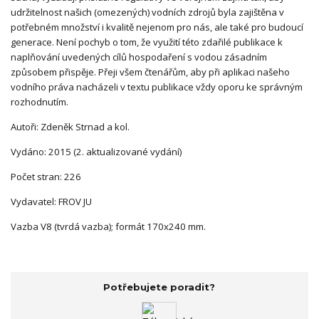
udržitelnost našich (omezených) vodních zdrojů byla zajištěna v
potřebném množství i kvalitě nejenom pro nás, ale také pro budoucí
generace. Není pochyb o tom, že využití této zdařilé publikace k
naplňování uvedených cílů hospodaření s vodou zásadním
způsobem přispěje. Přeji všem čtenářům, aby při aplikaci našeho
vodního práva nacházeli v textu publikace vždy oporu ke správným
rozhodnutím.
Autoři: Zdeněk Strnad a kol.
Vydáno: 2015 (2. aktualizované vydání)
Počet stran: 226
Vydavatel: FROV JU
Vazba V8 (tvrdá vazba); formát 170x240 mm.
Potřebujete poradit?