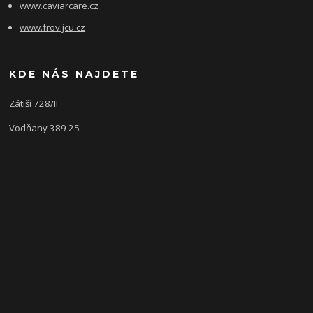
www.caviarcare.cz
www.frov.jcu.cz
KDE NÁS NAJDETE
Zátiší 728/II
Vodňany 389 25