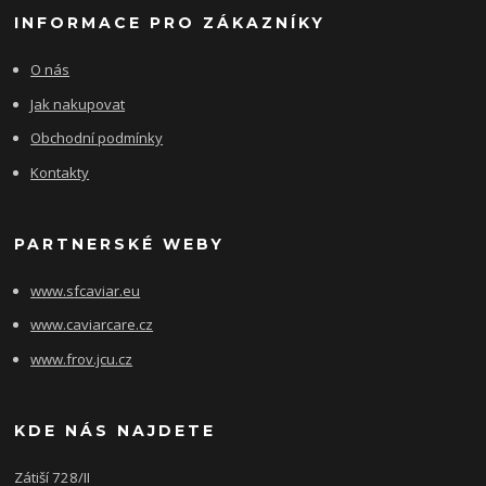
INFORMACE PRO ZÁKAZNÍKY
O nás
Jak nakupovat
Obchodní podmínky
Kontakty
PARTNERSKÉ WEBY
www.sfcaviar.eu
www.caviarcare.cz
www.frov.jcu.cz
KDE NÁS NAJDETE
Zátiší 728/II