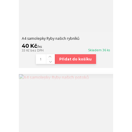
A4 samolepky Ryby našich rybníků
40 Kč
/
ks
Skladem 36 ks
33 Kč
bez DPH
Přidat do košíku