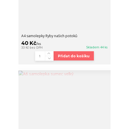
A4 samolepky Ryby našich potoků
40 Kč
/
ks
Skladem 44 ks
33 Kč
bez DPH
Přidat do košíku