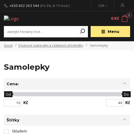
+420 602 263 544
(Po-Pá, 8-15 hod.)
CZK
0
0 Kč
Menu
Úvod
Výukové materiály a reklamní předměty
Samolepky
Samolepky
Cena:
Od
Do
Kč
Kč
Štítky
Skladem