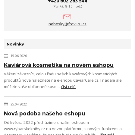
+420 602 263 544
(Po-Pá, 8-15 hod.)
nebesky@frov.jcu.cz
Novinky
15.06.2026
Kaviárová kosmetika na novém eshopu
Vážení zákazníci, celou řadu našich kaviárových kosmetických
produktů nově naleznete na e‑shopu CaviarCare.cz. I nadále ale
můžete vaše oblíbeneé kosm...
číst celé
25.04.2022
Nová podoba našeho eshopu
Od května 2022 přecházíme s naším eshopem
www.rybarskeknihy.cz na novou platformu, s novými funkcemi a
designem. Doufáme, že se vám bude nový web líbi...
číst celé