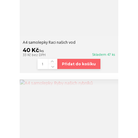
A4 samolepky Raci našich vod
40 Kč
/
ks
Skladem 47 ks
33 Kč
bez DPH
Přidat do košíku