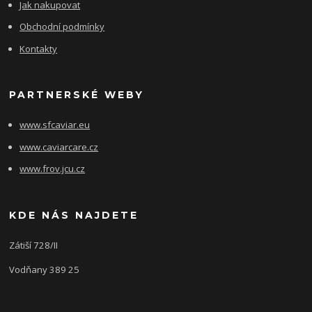
Jak nakupovat
Obchodní podmínky
Kontakty
PARTNERSKÉ WEBY
www.sfcaviar.eu
www.caviarcare.cz
www.frov.jcu.cz
KDE NÁS NAJDETE
Zátiší 728/II
Vodňany 389 25