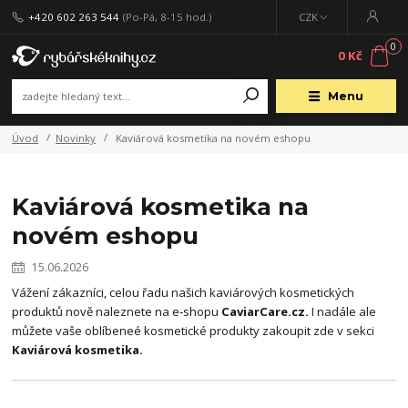
+420 602 263 544
(Po-Pá, 8-15 hod.)
CZK
0
0 Kč
Menu
Úvod
Novinky
Kaviárová kosmetika na novém eshopu
Kaviárová kosmetika na
novém eshopu
15.06.2026
Vážení zákazníci, celou řadu našich kaviárových kosmetických
produktů nově naleznete na e‑shopu
CaviarCare.cz.
I nadále ale
můžete vaše oblíbeneé kosmetické produkty zakoupit zde v sekci
Kaviárová kosmetika.