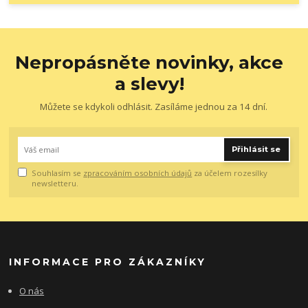
Nepropásněte novinky, akce
a slevy!
Můžete se kdykoli odhlásit. Zasíláme jednou za 14 dní.
Přihlásit se
Souhlasím se
zpracováním osobních údajů
za účelem rozesílky
newsletteru.
INFORMACE PRO ZÁKAZNÍKY
O nás