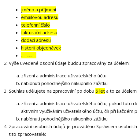
jméno a příjmení
emailovou adresu
telefonní číslo
fakturační adresu
dodací adresu
historii objednávek
…………..
Výše uvedené osobní údaje budou zpracovány za účelem:
zřízení a administrace uživatelského účtu
nabídnutí pohodlnějšího nákupního zážitku
Souhlas udělujete na zpracování po dobu
5 let
a to za účelem
zřízení a administrace uživatelského účtu, pokud tuto 
aktivním využíváním uživatelského účtu, čili při každém 
nabídnutí pohodlnějšího nákupního zážitku
Zpracování osobních údajů je prováděno Správcem osobních
tito zpracovatelé: