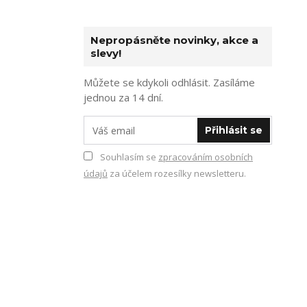
Nepropásněte novinky, akce a
slevy!
Můžete se kdykoli odhlásit. Zasíláme
jednou za 14 dní.
Přihlásit se
Souhlasím se
zpracováním osobních
údajů
za účelem rozesílky newsletteru.