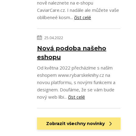
nově naleznete na e‑shopu
CaviarCare.cz. I nadále ale můžete vaše
oblíbeneé kosm...
číst celé
25.04.2022
Nová podoba našeho
eshopu
Od května 2022 přecházíme s naším
eshopem www.rybarskeknihy.cz na
novou platformu, s novými funkcemi a
designem. Doufáme, že se vám bude
nový web líbi...
číst celé
Zobrazit všechny novinky