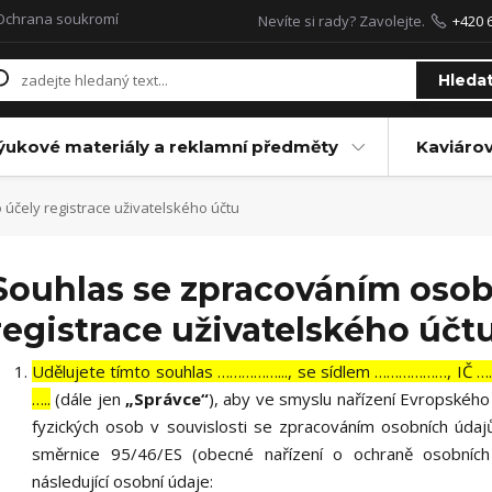
Ochrana soukromí
Nevíte si rady? Zavolejte.
+420 
Hleda
ýukové materiály a reklamní předměty
Kaviáro
účely registrace uživatelského účtu
Souhlas se zpracováním osob
registrace uživatelského účt
Udělujete tímto souhlas ……………..., se sídlem ………………, IČ 
…..
(dále jen
„Správce“
), aby ve smyslu nařízení Evropskéh
fyzických osob v souvislosti se zpracováním osobních úda
směrnice 95/46/ES (obecné nařízení o ochraně osobních
následující osobní údaje: