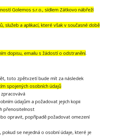
ostí Golemos s.r.o., sídlem Zátkovo nábřeží
, služeb a aplikací, které však v současné době
ním dopisu, emailu s žádostí o odstranění
.
ět, toto zpětvzetí bude mít za následek
 tím spojených osobních údajů
e zpracovává
obním údajům a požadovat jejich kopii
h přenositelnost
ebo opravit, popřípadě požadovat omezení
 pokud se nejedná o osobní údaje, které je