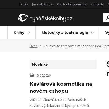
O nás
Jak nakupovat
Obchodní podmínky
Kontakty
Knihy
Metodiky a technologie
V
Úvod
Souhlas se zpracováním osobních údajů pro 
Novinky
15.06.2026
Kaviárová kosmetika na
novém eshopu
Vážení zákazníci, celou řadu našich
kaviárových kosmetických produktů