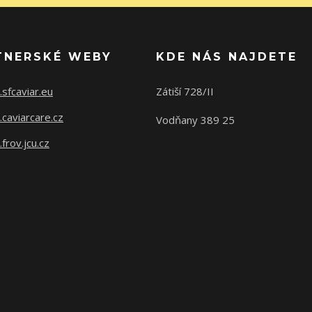
TNERSKÉ WEBY
KDE NÁS NAJDETE
sfcaviar.eu
Zátiší 728/II
caviarcare.cz
Vodňany 389 25
rov.jcu.cz