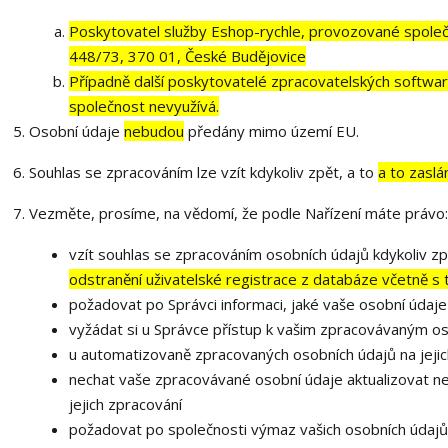
Poskytovatel služby Eshop-rychle, provozované společn
448/73, 370 01, České Budějovice
Případně další poskytovatelé zpracovatelských softwarů
společnost nevyužívá.
Osobní údaje
nebudou
předány mimo území EU.
Souhlas se zpracováním lze vzít kdykoliv zpět, a to
a to zaslá
Vezměte, prosíme, na vědomí, že podle Nařízení máte právo:
vzít souhlas se zpracováním osobních údajů kdykoliv zp
odstranění uživatelské registrace z databáze včetně s
požadovat po Správci informaci, jaké vaše osobní údaj
vyžádat si u Správce přístup k vašim zpracovávaným os
u automatizovaně zpracovaných osobních údajů na jejic
nechat vaše zpracovávané osobní údaje aktualizovat n
jejich zpracování
požadovat po společnosti výmaz vašich osobních údajů,