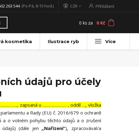
602 263 544
(Po-Pá, 8-15 hod.)
CZK
Přihlášení
0
ks
za
0 Kč
t
vá kosmetika
Ilustrace ryb
Více
ních údajů pro účely
u
………………., zapsaná u ………………… , oddíl …, vložka
o parlamentu a Rady (EU) č. 2016/679 o ochraně
jů a o volném pohybu těchto údajů a o zrušení
 údajů) (dále jen
„Nařízení“
), zpracovával/a