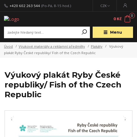
+420 602 263 544
(Po-Pá, 8-15 hod.)
CZK
0
0 Kč
Menu
Úvod
Výukové materiály a reklamní předměty
Plakáty
Výukový
plakát Ryby České republiky/ Fish of the Czech Republic
Výukový plakát Ryby České
republiky/ Fish of the Czech
Republic