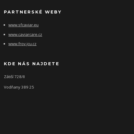
PARTNERSKÉ WEBY
www.sfcaviar.eu
www.caviarcare.cz
www.frov.jcu.cz
KDE NÁS NAJDETE
Zátiší 728/II
Vodňany 389 25