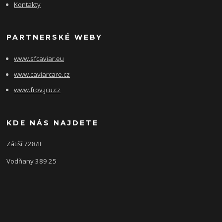
Kontakty
PARTNERSKÉ WEBY
www.sfcaviar.eu
www.caviarcare.cz
www.frov.jcu.cz
KDE NÁS NAJDETE
Zátiší 728/II
Vodňany 389 25