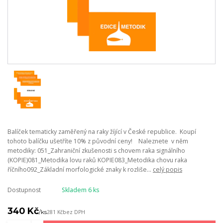
Balíček tematicky zaměřený na raky žíjící v České republice. Koupí
tohoto balíčku ušetříte 10% z původní ceny! Naleznete v něm
metodiky: 051_Zahraniční zkušenosti s chovem raka signálního
(KOPIE)081_Metodika lovu raků KOPIE083_Metodika chovu raka
říčního092_Základní morfologické znaky k rozliše...
celý popis
Dostupnost
Skladem 6 ks
340 Kč
/
ks
281 Kč
bez DPH