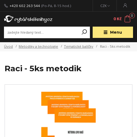
+420 602 263 544
(Po-Pá, 8-15 hod.)
CZK
0
0 Kč
Menu
Úvod
Metodiky a technologie
Tematické balíčky
Raci - 5ks metodik
Raci - 5ks metodik