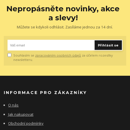
Nepropásněte novinky, akce
a slevy!
Můžete se kdykoli odhlásit. Zasíláme jednou za 14 dní.
Přihlásit se
Souhlasím se
zpracováním osobních údajů
za účelem rozesílky
newsletteru.
INFORMACE PRO ZÁKAZNÍKY
O nás
Jak nakupovat
Obchodní podmínky