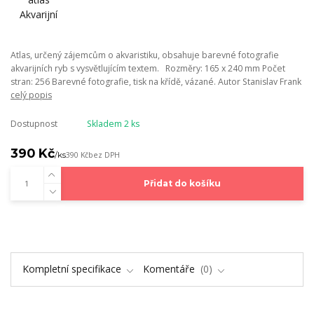
Atlas, určený zájemcům o akvaristiku, obsahuje barevné fotografie
akvarijních ryb s vysvětlujícím textem. Rozměry: 165 x 240 mm Počet
stran: 256 Barevné fotografie, tisk na křídě, vázané. Autor Stanislav Frank
celý popis
Dostupnost
Skladem 2 ks
390 Kč
/
ks
390 Kč
bez DPH
Přidat do košíku
Kompletní specifikace
Komentáře
0