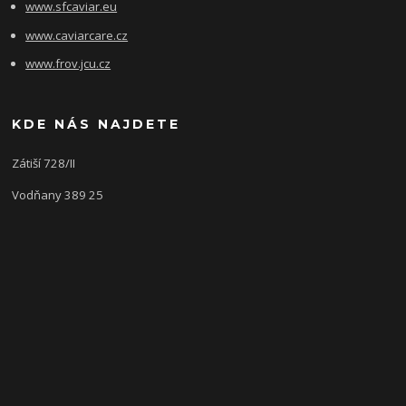
www.sfcaviar.eu
www.caviarcare.cz
www.frov.jcu.cz
KDE NÁS NAJDETE
Zátiší 728/II
Vodňany 389 25