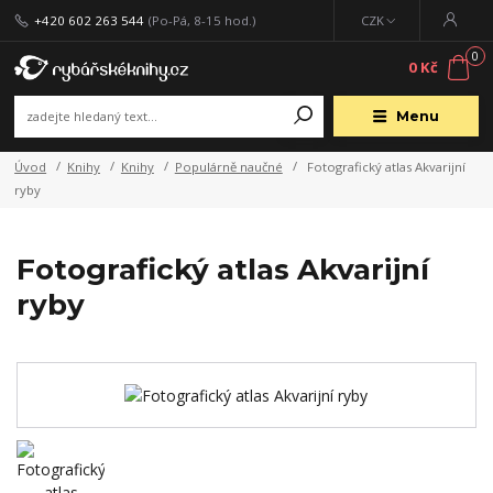
+420 602 263 544
(Po-Pá, 8-15 hod.)
CZK
0
0 Kč
Menu
Úvod
Knihy
Knihy
Populárně naučné
Fotografický atlas Akvarijní
ryby
Fotografický atlas Akvarijní
ryby