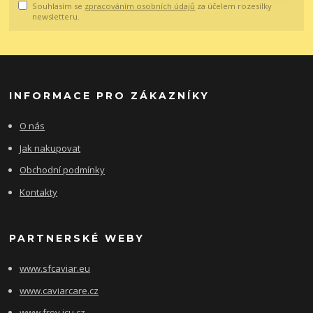
Souhlasím se
zpracováním osobních údajů
za účelem rozesílky
newsletteru.
INFORMACE PRO ZÁKAZNÍKY
O nás
Jak nakupovat
Obchodní podmínky
Kontakty
PARTNERSKÉ WEBY
www.sfcaviar.eu
www.caviarcare.cz
www.frov.jcu.cz