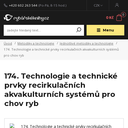
+420 602 263 544
(Po-Pá, 8-15 hod.)
CZK
0
0 Kč
Menu
Úvod
Metodiky a technologie
Jednotlivé metodiky a technologie
174. Technologie a technické prvky recirkulačních akvakulturních systémů
pro chov ryb
174. Technologie a technické
prvky recirkulačních
akvakulturních systémů pro
chov ryb