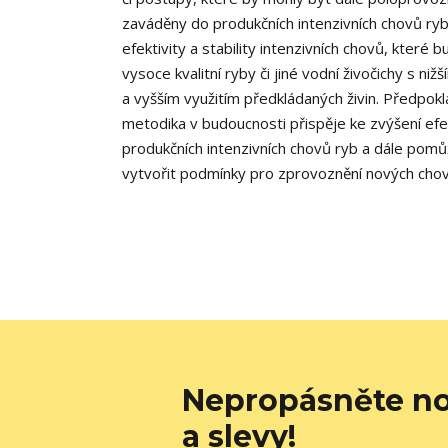
zaváděny do produkčních intenzivních chovů ry
efektivity a stability intenzivních chovů, které
vysoce kvalitní ryby či jiné vodní živočichy s ni
a vyšším využitím předkládaných živin. Předpok
metodika v budoucnosti přispěje ke zvýšení efekt
produkčních intenzivních chovů ryb a dále p
vytvořit podmínky pro zprovoznění nových cho
Nepropásněte no
a slevy!