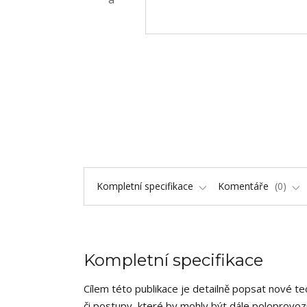
Kompletní specifikace
Komentáře
0
Kompletní specifikace
Cílem této publikace je detailně popsat nové 
či postupy, které by mohly být dále poloprov