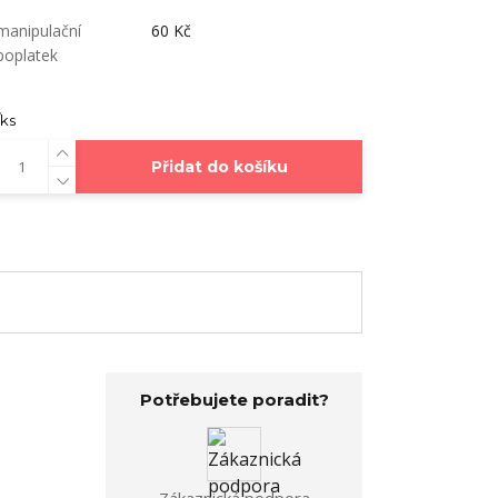
manipulační
60 Kč
poplatek
ks
Přidat do košíku
Potřebujete poradit?