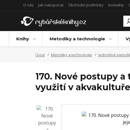
O nás
Jak nakupovat
Obchodní podmínky
Kontakty
Knihy
Metodiky a technologie
V
Úvod
Metodiky a technologie
Jednotlivé metodi
170. Nové postupy a
využití v akvakultuř