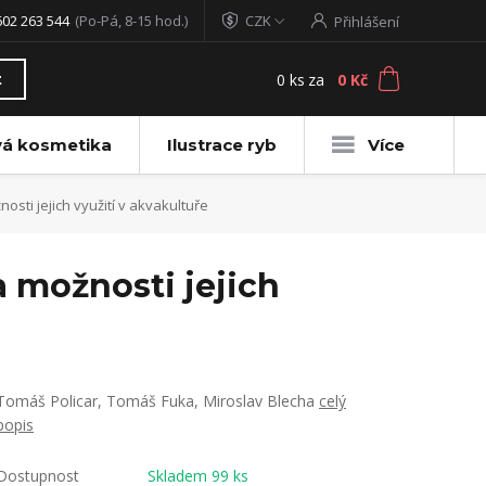
602 263 544
(Po-Pá, 8-15 hod.)
CZK
Přihlášení
0
ks
za
0 Kč
t
vá kosmetika
Ilustrace ryb
Více
ti jejich využití v akvakultuře
 možnosti jejich
Tomáš Policar, Tomáš Fuka, Miroslav Blecha
celý
popis
Dostupnost
Skladem 99 ks