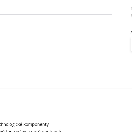
/
technologické komponenty
ozně testovány a poté postupně