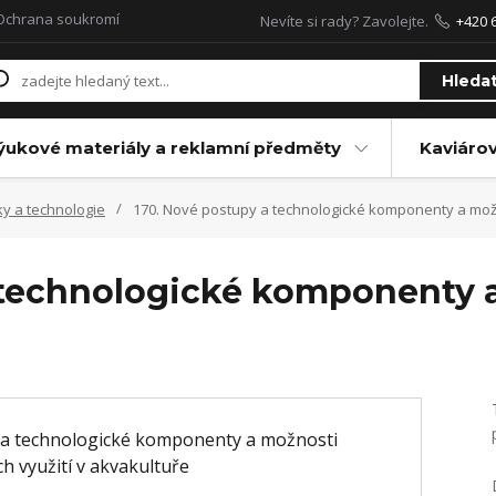
Ochrana soukromí
Nevíte si rady? Zavolejte.
+420 
Hleda
ýukové materiály a reklamní předměty
Kaviáro
ky a technologie
170. Nové postupy a technologické komponenty a možnos
 technologické komponenty a
e