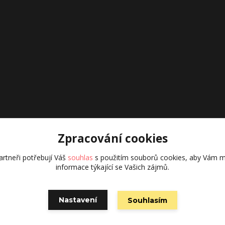
Zpracování cookies
rtneři potřebují Váš
souhlas
s použitím souborů cookies, aby Vám m
informace týkající se Vašich zájmů.
Nastavení
Souhlasím
Vytvořeno na
Eshop-rychle.cz