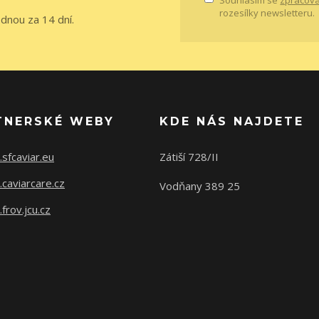
Souhlasím se
zpracová
rozesílky newsletteru.
ednou za 14 dní.
TNERSKÉ WEBY
KDE NÁS NAJDETE
sfcaviar.eu
Zátiší 728/II
caviarcare.cz
Vodňany 389 25
rov.jcu.cz