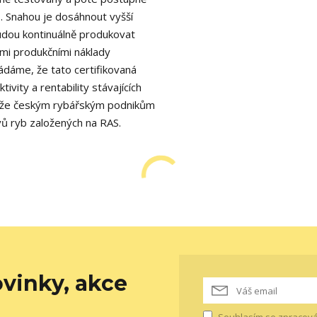
b. Snahou je dosáhnout vyšší
 budou kontinuálně produkovat
žšími produkčními náklady
ládáme, že tato certifikovaná
ivity a rentability stávajících
omůže českým rybářským podnikům
vů ryb založených na RAS.
vinky, akce