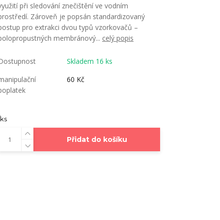
využití při sledování znečištění ve vodním
prostředí. Zároveň je popsán standardizovaný
postup pro extrakci dvou typů vzorkovačů –
polopropustných membránový...
celý popis
Dostupnost
Skladem 16 ks
manipulační
60 Kč
poplatek
ks
Přidat do košíku