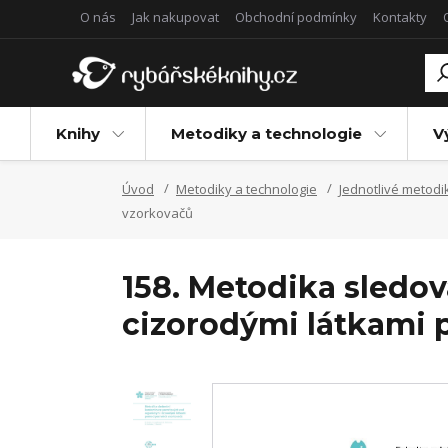
O nás
Jak nakupovat
Obchodní podmínky
Kontakty
Knihy
Metodiky a technologie
V
Úvod
Metodiky a technologie
Jednotlivé metodi
vzorkovačů
158. Metodika sledo
cizorodými látkami 