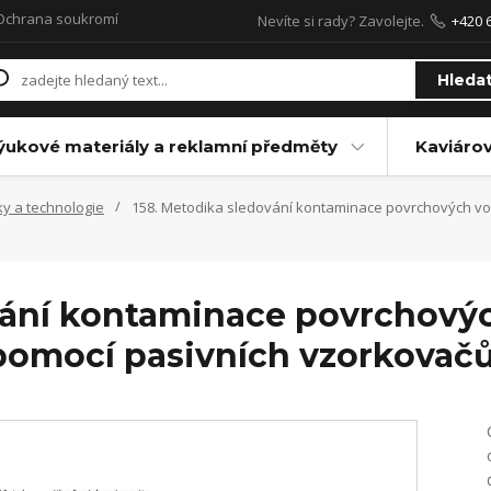
Ochrana soukromí
Nevíte si rady? Zavolejte.
+420 
Hleda
ýukové materiály a reklamní předměty
Kaviáro
ky a technologie
158. Metodika sledování kontaminace povrchových vod
vání kontaminace povrchový
pomocí pasivních vzorkovač