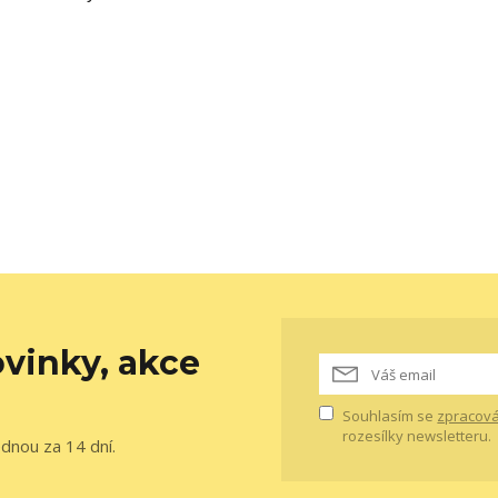
vinky, akce
Souhlasím se
zpracová
rozesílky newsletteru.
ednou za 14 dní.