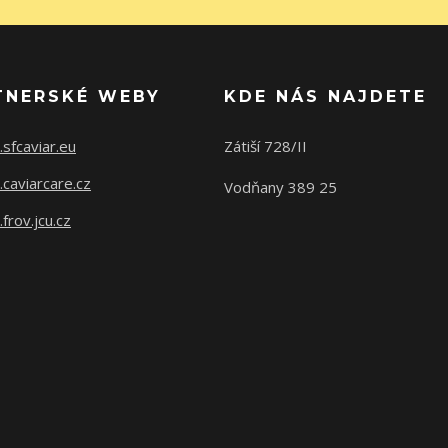
TNERSKÉ WEBY
KDE NÁS NAJDETE
sfcaviar.eu
Zátiší 728/II
caviarcare.cz
Vodňany 389 25
rov.jcu.cz