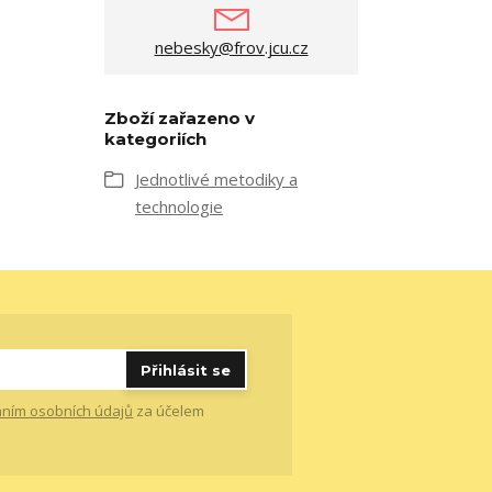
nebesky@frov.jcu.cz
Zboží zařazeno v
kategoriích
Jednotlivé metodiky a
technologie
Přihlásit se
ním osobních údajů
za účelem