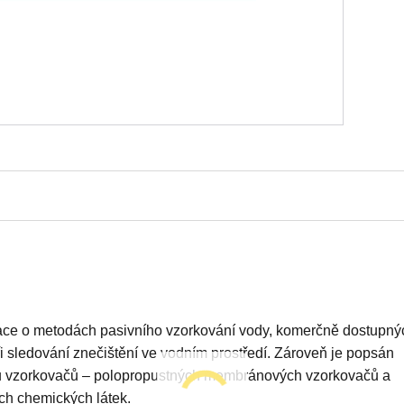
mace o metodách pasivního vzorkování vody, komerčně dostupný
ři sledování znečištění ve vodním prostředí. Zároveň je popsán
ypů vzorkovačů – polopropustných membránových vzorkovačů a
ch chemických látek.