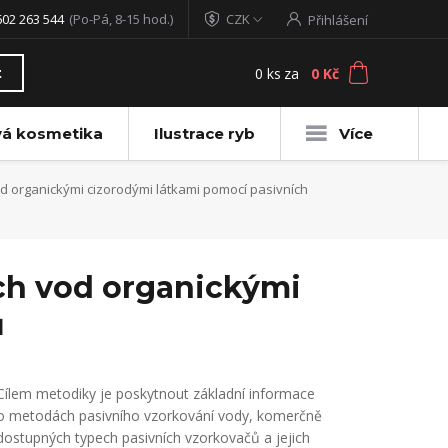
602 263 544
(Po-Pá, 8-15 hod.)
CZK
Přihlášení
0
ks
za
0 Kč
t
vá kosmetika
Ilustrace ryb
Více
 organickými cizorodými látkami pomocí pasivních
ch vod organickými
ů
Cílem metodiky je poskytnout základní informace
o metodách pasivního vzorkování vody, komerčně
dostupných typech pasivních vzorkovačů a jejich