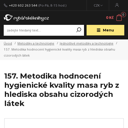
+420 602 263 544
(Po-Pá, 8-15 hod.)
CZK
0
0 Kč
Menu
Úvod
Metodiky a technologie
Jednotlivé metodiky a technologie
157. Metodika hodnocení hygienické kvality masa ryb z hlediska obsahu
cizorodých látek
157. Metodika hodnocení
hygienické kvality masa ryb z
hlediska obsahu cizorodých
látek