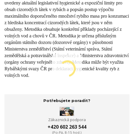
uvedeny aktuální legislativní hygienické a expoziční limity pro
obsah cizorodých látek v rybách a popsán postup výpočtu
maximálního doporučeného množství rybího masa pro konzumaci
z hlediska koncentrací cizorodých látek, které jsou v něm
obsaženy. Metodika obsahuje konkrétní příklady pocházející z
volných vod a chovů v ČR. Metodika je určena příslušným
orgánům státního dozoru (dozorové orgány) v působnosti
Ministerstva zemědělství (Státní veterinární správa, Státní
zemědělská a potravinářská inspekce) a Ministerstva zdravotnictví
(orgány ochrany veřejného zdraví). Metodika může být využita
Rybářskými svazy ČR pro deklaraci hygienické kvality ryb z
volných vod.
Potřebujete poradit?
Zákaznická podpora
+420 602 263 544
(Po-Pá, 8-15 hod.)