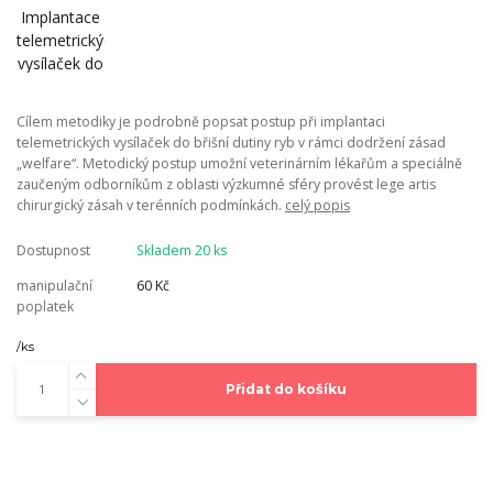
Cílem metodiky je podrobně popsat postup při implantaci
telemetrických vysílaček do břišní dutiny ryb v rámci dodržení zásad
„welfare“. Metodický postup umožní veterinárním lékařům a speciálně
zaučeným odborníkům z oblasti výzkumné sféry provést lege artis
chirurgický zásah v terénních podmínkách.
celý popis
Dostupnost
Skladem 20 ks
manipulační
60 Kč
poplatek
/
ks
Přidat do košíku