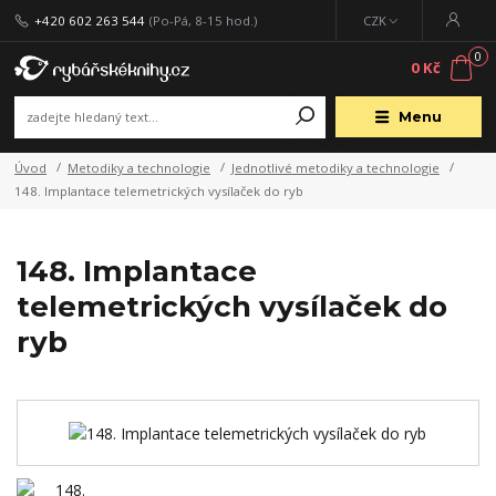
+420 602 263 544
(Po-Pá, 8-15 hod.)
CZK
0
0 Kč
Menu
Úvod
Metodiky a technologie
Jednotlivé metodiky a technologie
148. Implantace telemetrických vysílaček do ryb
148. Implantace
telemetrických vysílaček do
ryb