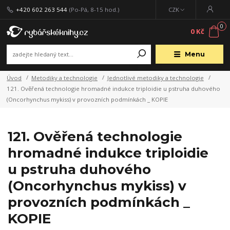
+420 602 263 544
(Po-Pá, 8-15 hod.)
CZK
0
0 Kč
Menu
Úvod
Metodiky a technologie
Jednotlivé metodiky a technologie
121. Ověřená technologie hromadné indukce triploidie u pstruha duhového
(Oncorhynchus mykiss) v provozních podmínkách _ KOPIE
121. Ověřená technologie
hromadné indukce triploidie
u pstruha duhového
(Oncorhynchus mykiss) v
provozních podmínkách _
KOPIE