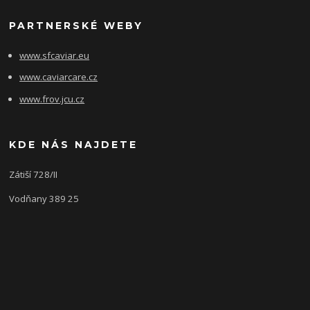
PARTNERSKÉ WEBY
www.sfcaviar.eu
www.caviarcare.cz
www.frov.jcu.cz
KDE NÁS NAJDETE
Zátiší 728/II
Vodňany 389 25