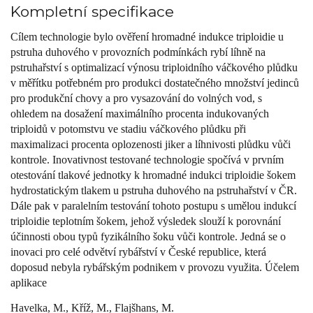
Kompletní specifikace
Cílem technologie bylo ověření hromadné indukce triploidie u
pstruha duhového v provozních podmínkách rybí líhně na
pstruhařství s optimalizací výnosu triploidního váčkového plůdku
v měřítku potřebném pro produkci dostatečného množství jedinců
pro produkční chovy a pro vysazování do volných vod, s
ohledem na dosažení maximálního procenta indukovaných
triploidů v potomstvu ve stadiu váčkového plůdku při
maximalizaci procenta oplozenosti jiker a líhnivosti plůdku vůči
kontrole. Inovativnost testované technologie spočívá v prvním
otestování tlakové jednotky k hromadné indukci triploidie šokem
hydrostatickým tlakem u pstruha duhového na pstruhařství v ČR.
Dále pak v paralelním testování tohoto postupu s umělou indukcí
triploidie teplotním šokem, jehož výsledek slouží k porovnání
účinnosti obou typů fyzikálního šoku vůči kontrole. Jedná se o
inovaci pro celé odvětví rybářství v České republice, která
doposud nebyla rybářským podnikem v provozu využita. Účelem
aplikace
Havelka, M., Kříž, M., Flajšhans, M.