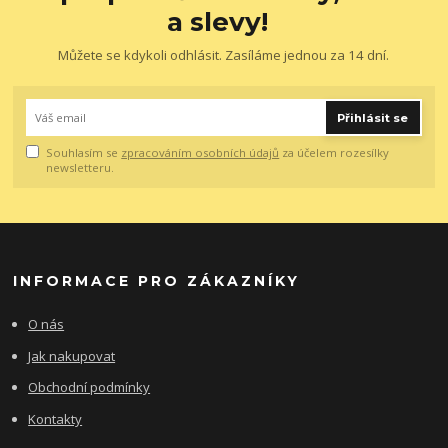
a slevy!
Můžete se kdykoli odhlásit. Zasíláme jednou za 14 dní.
Přihlásit se
Souhlasím se
zpracováním osobních údajů
za účelem rozesílky
newsletteru.
INFORMACE PRO ZÁKAZNÍKY
O nás
Jak nakupovat
Obchodní podmínky
Kontakty