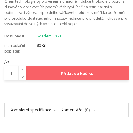
Cílem technologie bylo ověření hromadné indukce triploidie u pstruha
duhového v provozních podmínkách rybí líhně na pstruhařství s
optimalizací výnosu triploidního váčkového plůdku v měřítku potřebném
pro produkci dostatečného množství jedinců pro produkční chovy a pro
vysazování do volných vod, s o...
celý popis
Dostupnost
Skladem 50 ks
manipulační
60 Kč
poplatek
/
ks
Přidat do košíku
Kompletní specifikace
Komentáře
0