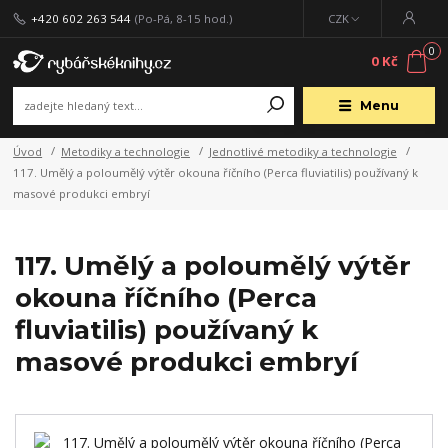
+420 602 263 544
(Po-Pá, 8-15 hod.)
CZK
0
0 Kč
Menu
Úvod
Metodiky a technologie
Jednotlivé metodiky a technologie
117. Umělý a poloumělý výtěr okouna říčního (Perca fluviatilis) používaný k
masové produkci embryí
117. Umělý a poloumělý výtěr
okouna říčního (Perca
fluviatilis) používaný k
masové produkci embryí