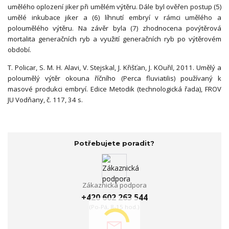
umělého oplození jiker při umělém výtěru. Dále byl ověřen postup (5)
umělé inkubace jiker a (6) líhnutí embryí v rámci umělého a
poloumělého výtěru. Na závěr byla (7) zhodnocena povýtěrová
mortalita generačních ryb a využití generačních ryb po výtěrovém
období.
T. Policar, S. M. H. Alavi, V. Stejskal, J. Křišťan, J. KOuřil, 2011. Umělý a
poloumělý výtěr okouna říčního (Perca fluviatilis) používaný k
masové produkci embryí. Edice Metodik (technologická řada), FROV
JU Vodňany, č. 117, 34 s.
Potřebujete poradit?
Zákaznická podpora
+420 602 263 544
(Po-Pá, 8-15 hod.)