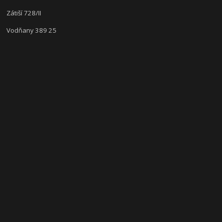
Zátiší 728/II
Vodňany 389 25