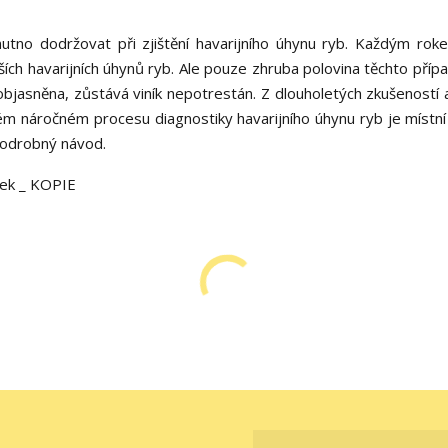
nutno dodržovat při zjištění havarijního úhynu ryb. Každým rok
ch havarijních úhynů ryb. Ale pouze zhruba polovina těchto příp
 objasněna, zůstává viník nepotrestán. Z dlouholetých zkušeností 
celém náročném procesu diagnostiky havarijního úhynu ryb je místní
podrobný návod.
rek _ KOPIE