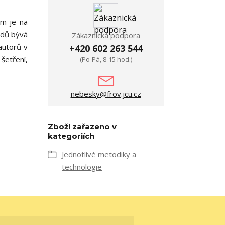
em je na
adů bývá
Zákaznická podpora
autorů v
+420 602 263 544
 šetření,
(Po-Pá, 8-15 hod.)
nebesky@frov.jcu.cz
Zboží zařazeno v
kategoriích
Jednotlivé metodiky a
technologie