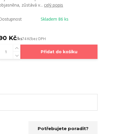
objasněna, zůstává v...
celý popis
Dostupnost
Skladem 86 ks
90 Kč
/
ks
74 Kč
bez DPH
Přidat do košíku
Potřebujete poradit?