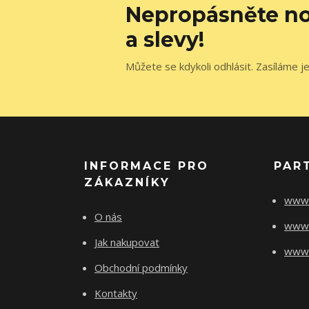
Nepropásněte no
a slevy!
Můžete se kdykoli odhlásit. Zasíláme j
INFORMACE PRO
PAR
ZÁKAZNÍKY
www.
O nás
www.
Jak nakupovat
www.f
Obchodní podmínky
Kontakty