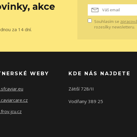
vinky, akce
Souhlasím se
zpracová
rozesílky newsletteru.
ednou za 14 dní.
TNERSKÉ WEBY
KDE NÁS NAJDETE
sfcaviar.eu
Zátiší 728/II
caviarcare.cz
Vodňany 389 25
rov.jcu.cz