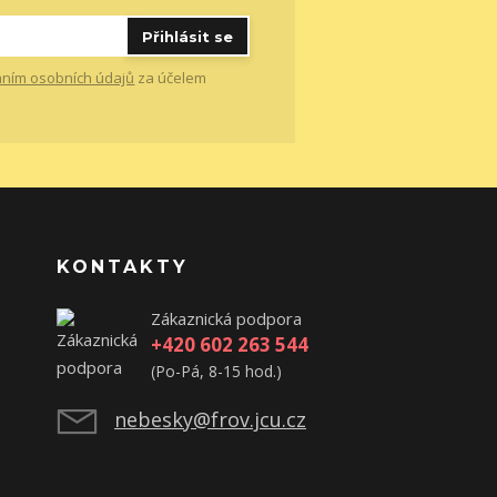
Přihlásit se
ním osobních údajů
za účelem
KONTAKTY
Zákaznická podpora
+420 602 263 544
(Po-Pá, 8-15 hod.)
nebesky@frov.jcu.cz