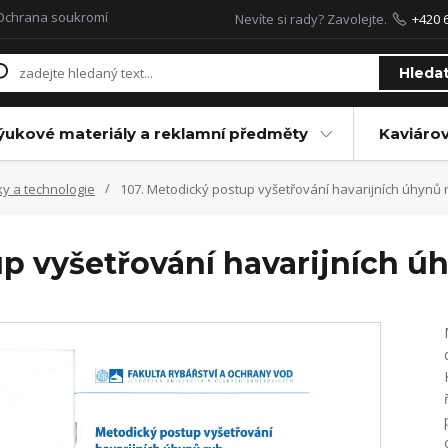
Ochrana soukromí
Nevíte si rady? Zavolejte.
+420 
Hleda
ýukové materiály a reklamní předměty
Kaviáro
ky a technologie
107. Metodický postup vyšetřování havarijních úhynů 
p vyšetřování havarijních ú