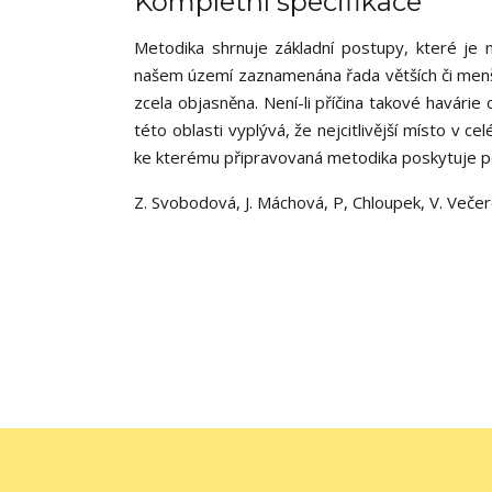
Kompletní specifikace
Metodika shrnuje základní postupy, které je 
našem území zaznamenána řada větších či menší
zcela objasněna. Není-li příčina takové havárie
této oblasti vyplývá, že nejcitlivější místo v 
ke kterému připravovaná metodika poskytuje 
Z. Svobodová, J. Máchová, P, Chloupek, V. Veče