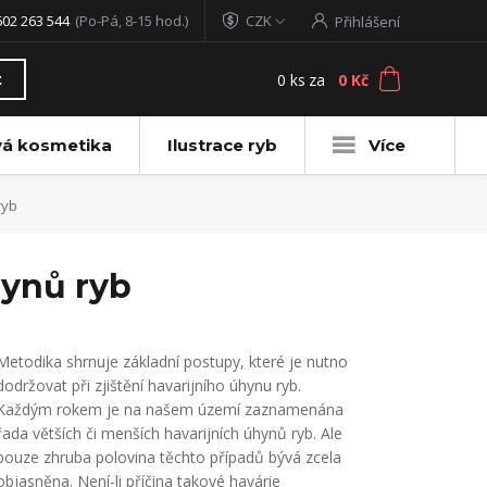
602 263 544
(Po-Pá, 8-15 hod.)
CZK
Přihlášení
0
ks
za
0 Kč
t
vá kosmetika
Ilustrace ryb
Více
ryb
hynů ryb
Metodika shrnuje základní postupy, které je nutno
dodržovat při zjištění havarijního úhynu ryb.
Každým rokem je na našem území zaznamenána
řada větších či menších havarijních úhynů ryb. Ale
pouze zhruba polovina těchto případů bývá zcela
objasněna. Není-li příčina takové havárie