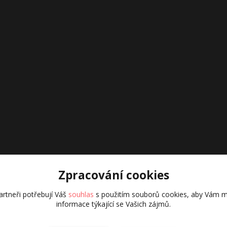
Zpracování cookies
rtneři potřebují Váš
souhlas
s použitím souborů cookies, aby Vám m
informace týkající se Vašich zájmů.