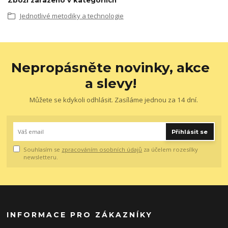
Zboží zařazeno v kategoriích
Jednotlivé metodiky a technologie
Nepropásněte novinky, akce
a slevy!
Můžete se kdykoli odhlásit. Zasíláme jednou za 14 dní.
Přihlásit se
Souhlasím se
zpracováním osobních údajů
za účelem rozesílky
newsletteru.
INFORMACE PRO ZÁKAZNÍKY