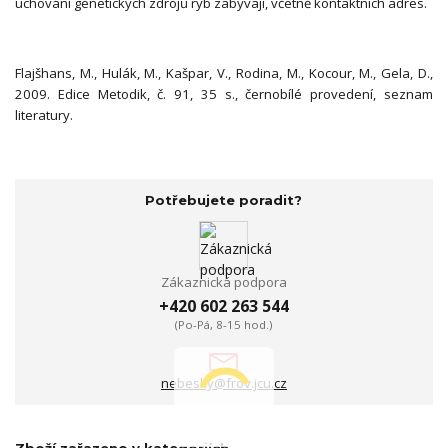
uchování genetických zdrojů ryb zabývají, včetně kontaktních adres.
Flajšhans, M., Hulák, M., Kašpar, V., Rodina, M., Kocour, M., Gela, D.,
2009. Edice Metodik, č. 91, 35 s., černobílé provedení, seznam
literatury.
Potřebujete poradit?
Zákaznická podpora
+420 602 263 544
(Po-Pá, 8-15 hod.)
nebesky@frov.jcu.cz