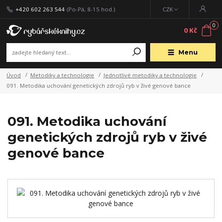
+420 602 263 544
(Po-Pá, 8-15 hod.)
CZK
0
0 Kč
Menu
Úvod
Metodiky a technologie
Jednotlivé metodiky a technologie
091. Metodika uchování genetických zdrojů ryb v živé genové bance
091. Metodika uchování
genetických zdrojů ryb v živé
genové bance