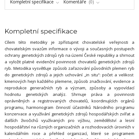
Kompletní specifikace
Komentáře
0
Kompletní specifikace
Cílem této metodiky je zpřístupnit chovatelské veřejnosti a
chovatelským svazům informace o vývoji a současných postupech
ochrany genetických zdrojů ryb na území České republiky a shrnout
a vyložit platné evidenční povinnosti chovatelů genetických zdrojů
ryb. Metodika vysvětluje způsob zařazování původních plemen ryb
do genetických zdrojů a jejich uchování „in situ“: počet a velikost
kmenových hejn každého plemene, způsob značkování, evidence a
reprodukce generačních ryb a význam, způsoby a vypovídací
hodnotu genetických analýz. Shrnuje práva a povinnosti
oprávněných a registrovaných chovatelů, koordinujících orgánů
programu, harmonogram činností účastníků Národního programu
konzervace a využívání genetických zdrojů hospodářských zvířat a
dalších živočichů využívaných pro výživu, zemědělství a lesní
hospodářství na různých organizačních a rozhodovacích úrovních v
kalendářním roce a přehled organizací, které se programem