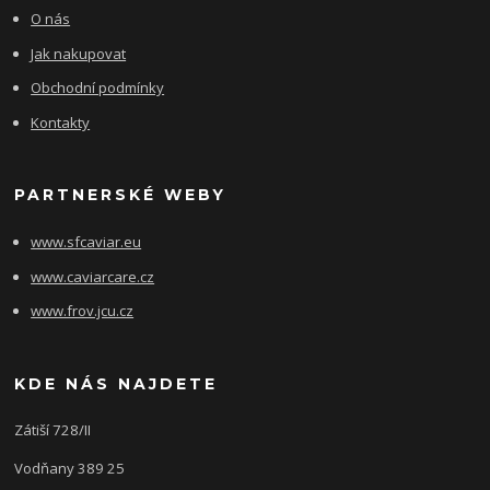
O nás
Jak nakupovat
Obchodní podmínky
Kontakty
PARTNERSKÉ WEBY
www.sfcaviar.eu
www.caviarcare.cz
www.frov.jcu.cz
KDE NÁS NAJDETE
Zátiší 728/II
Vodňany 389 25