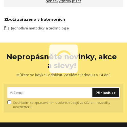
nebesky@frov.jcu.cz
Zboží zařazeno v kategoriích
Jednotlivé metodiky a technologie
Nepropásněte novinky, akce
a slevy!
Můžete se kdykoli odhlásit. Zasíláme jednou za 14 dní.
Přihlásit se
Souhlasím se
zpracováním osobních údajů
za účelem rozesílky
newsletteru.