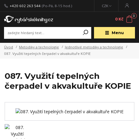
+420 602 263 544
(Po-Pá, 8-15 hod.)
CZK
0
0 Kč
Menu
Úvod
Metodiky a technologie
Jednotlivé metodiky a technologie
087. Využití tepelných čerpadel v akvakultuře KOPIE
087. Využití tepelných
čerpadel v akvakultuře KOPIE