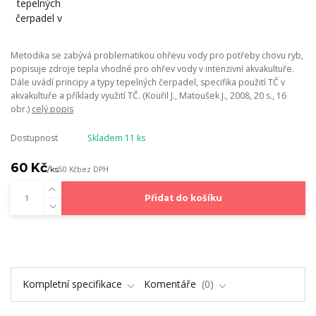
Metodika se zabývá problematikou ohřevu vody pro potřeby chovu ryb,
popisuje zdroje tepla vhodné pro ohřev vody v intenzivní akvakultuře.
Dále uvádí principy a typy tepelných čerpadel, specifika použití TČ v
akvakultuře a příklady využití TČ. (Kouřil J., Matoušek J., 2008, 20 s., 16
obr.)
celý popis
Dostupnost
Skladem 11 ks
60 Kč
/
ks
50 Kč
bez DPH
Přidat do košíku
Kompletní specifikace
Komentáře
0