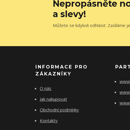
Nepropásněte no
a slevy!
Můžete se kdykoli odhlásit. Zasíláme j
INFORMACE PRO
PAR
ZÁKAZNÍKY
www.
O nás
www.
Jak nakupovat
www.f
Obchodní podmínky
Kontakty