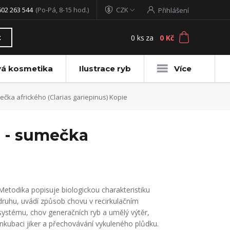
602 263 544
(Po-Pá, 8-15 hod.)
CZK
Přihlášení
0
ks
za
0 Kč
t
vá kosmetika
Ilustrace ryb
Více
ečka afrického (Clarias gariepinus) Kopie
o - sumečka
Metodika popisuje biologickou charakteristiku
druhu, uvádí způsob chovu v recirkulačním
systému, chov generačních ryb a umělý výtěr,
inkubaci jiker a přechovávání vykuleného plůdku.