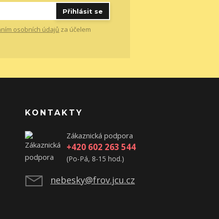
Přihlásit se
ním osobních údajů
za účelem
KONTAKTY
Zákaznická podpora
+420 602 263 544
(Po-Pá, 8-15 hod.)
nebesky@frov.jcu.cz