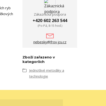
ích ryb
věkových
Zákaznická podpora
+420 602 263 544
(Po-Pá, 8-15 hod.)
nebesky@frov.jcu.cz
Zboží zařazeno v
kategoriích
Jednotlivé metodiky a
technologie