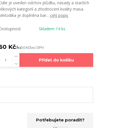
Dále je uveden odchov plůdku, násady a starších
věkových kategorií a zhodnocení kvality masa.
Metodika je doplněna bar...
celý popis
Dostupnost
Skladem 14 ks
60 Kč
/
ks
50 Kč
bez DPH
Přidat do košíku
Potřebujete poradit?