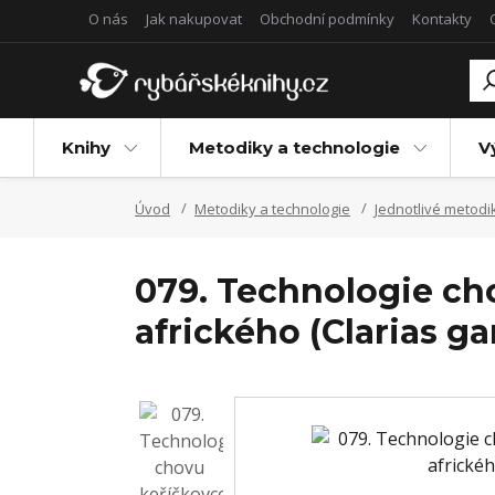
O nás
Jak nakupovat
Obchodní podmínky
Kontakty
Knihy
Metodiky a technologie
V
Úvod
Metodiky a technologie
Jednotlivé metodi
079. Technologie ch
afrického (Clarias g