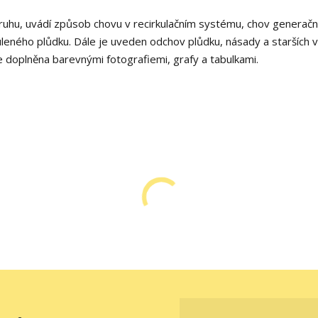
druhu, uvádí způsob chovu v recirkulačním systému, chov generačn
kuleného plůdku. Dále je uveden odchov plůdku, násady a starších 
e doplněna barevnými fotografiemi, grafy a tabulkami.