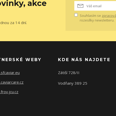
vinky, akce
Souhlasím se
zpracová
rozesílky newsletteru.
ednou za 14 dní.
TNERSKÉ WEBY
KDE NÁS NAJDETE
sfcaviar.eu
Zátiší 728/II
caviarcare.cz
Vodňany 389 25
rov.jcu.cz