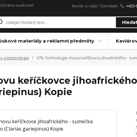
Ochrana soukromí
Nevíte si rady? Zavolejte.
+420 
Hleda
ýukové materiály a reklamní předměty
Kaviáro
ky a technologie
079. Technologie chovu keříčkovce jihoafrického - sum
ovu keříčkovce jihoafrickéh
ariepinus) Kopie