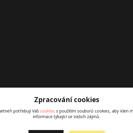
Zpracování cookies
rtneři potřebují Váš
souhlas
s použitím souborů cookies, aby Vám m
informace týkající se Vašich zájmů.