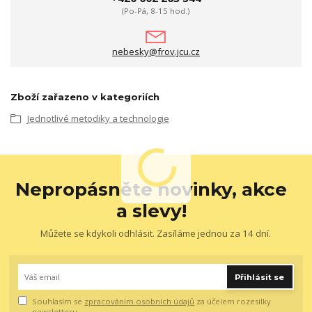
(Po-Pá, 8-15 hod.)
nebesky@frov.jcu.cz
Zboží zařazeno v kategoriích
Jednotlivé metodiky a technologie
Nepropásněte novinky, akce
a slevy!
Můžete se kdykoli odhlásit. Zasíláme jednou za 14 dní.
Přihlásit se
Souhlasím se
zpracováním osobních údajů
za účelem rozesílky
newsletteru.