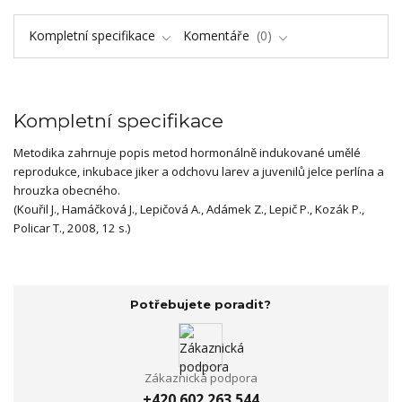
Kompletní specifikace
Komentáře
0
Kompletní specifikace
Metodika zahrnuje popis metod hormonálně indukované umělé
reprodukce, inkubace jiker a odchovu larev a juvenilů jelce perlína a
hrouzka obecného.
(Kouřil J., Hamáčková J., Lepičová A., Adámek Z., Lepič P., Kozák P.,
Policar T., 2008, 12 s.)
Potřebujete poradit?
Zákaznická podpora
+420 602 263 544