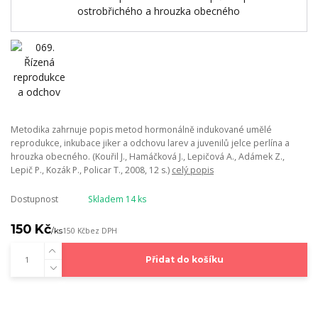
Metodika zahrnuje popis metod hormonálně indukované umělé
reprodukce, inkubace jiker a odchovu larev a juvenilů jelce perlína a
hrouzka obecného. (Kouřil J., Hamáčková J., Lepičová A., Adámek Z.,
Lepič P., Kozák P., Policar T., 2008, 12 s.)
celý popis
Dostupnost
Skladem 14 ks
150 Kč
/
ks
150 Kč
bez DPH
Přidat do košíku