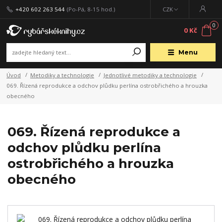
+420 602 263 544
(Po-Pá, 8-15 hod.)
CZK
0
0 Kč
Menu
Úvod
Metodiky a technologie
Jednotlivé metodiky a technologie
069. Řízená reprodukce a odchov plůdku perlína ostrobřichého a hrouzka
obecného
069. Řízená reprodukce a
odchov plůdku perlína
ostrobřichého a hrouzka
obecného