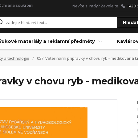
Ochrana soukromí
Nevíte si rady? Zavolejte.
+420 
Hleda
ýukové materiály a reklamní předměty
Kaviáro
ky a technologie
057. Veterinární přípravky v chovu ryb - medikovaná k
pravky v chovu ryb - medikov