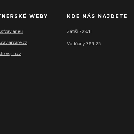
TNERSKÉ WEBY
KDE NÁS NAJDETE
sfcaviar.eu
Zátiší 728/II
caviarcare.cz
Vodňany 389 25
rov.jcu.cz