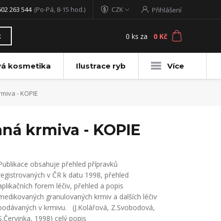
602 263 544
(Po-Pá, 8-15 hod.)
CZK
Přihlášení
0
ks
za
0 Kč
t
vá kosmetika
Ilustrace ryb
Více
rmiva - KOPIE
aná krmiva - KOPIE
Publikace obsahuje přehled přípravků
registrovaných v ČR k datu 1998, přehled
aplikačních forem léčiv, přehled a popis
medikovaných granulovaných krmiv a dalších léčiv
podávaných v krmivu. (J.Kolářová, Z.Svobodová,
S.Červinka, 1998)
celý popis