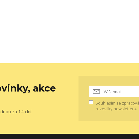
vinky, akce
Souhlasím se
zpracová
rozesílky newsletteru.
ednou za 14 dní.