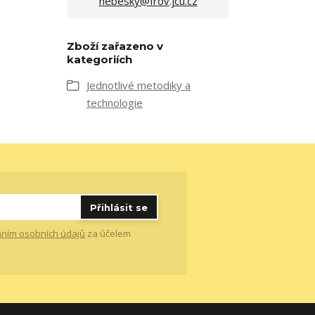
nebesky@frov.jcu.cz
Zboží zařazeno v
kategoriích
Jednotlivé metodiky a
technologie
Přihlásit se
ním osobních údajů
za účelem