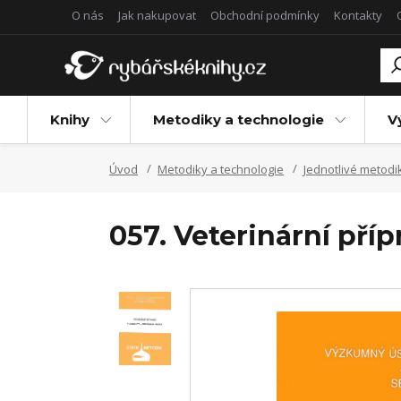
O nás
Jak nakupovat
Obchodní podmínky
Kontakty
Knihy
Metodiky a technologie
V
Úvod
Metodiky a technologie
Jednotlivé metodi
057. Veterinární pří