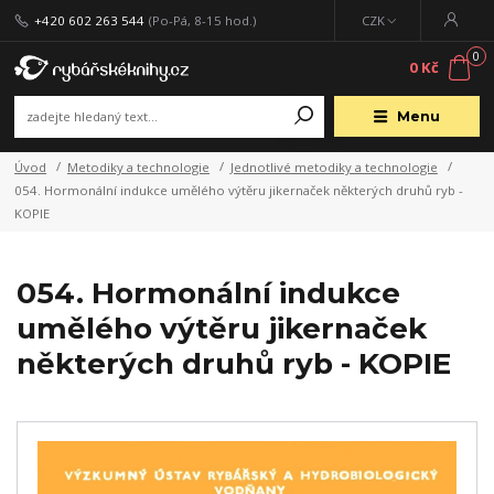
+420 602 263 544
(Po-Pá, 8-15 hod.)
CZK
0
0 Kč
Menu
Úvod
Metodiky a technologie
Jednotlivé metodiky a technologie
054. Hormonální indukce umělého výtěru jikernaček některých druhů ryb -
KOPIE
054. Hormonální indukce
umělého výtěru jikernaček
některých druhů ryb - KOPIE