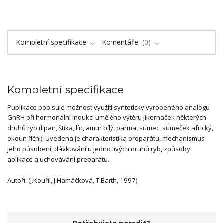
Kompletní specifikace
Komentáře
0
Kompletní specifikace
Publikace popisuje možnost využití synteticky vyrobeného analogu
GnRH při hormonální indukci umělého výtěru jikernaček některých
druhů ryb (lipan, štika, lín, amur bílý, parma, sumec, sumeček africký,
okoun říční). Uvedena je charakteristika preparátu, mechanismus
jeho působení, dávkování u jednotlivých druhů ryb, způsoby
aplikace a uchovávání preparátu.
Autoři: (J.Kouřil, J.Hamáčková, T.Barth, 1997)
Potřebujete poradit?