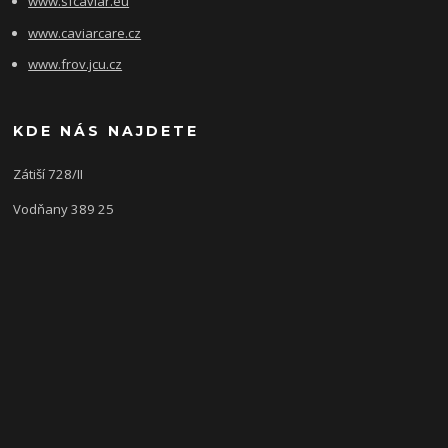
www.sfcaviar.eu
www.caviarcare.cz
www.frov.jcu.cz
KDE NÁS NAJDETE
Zátiší 728/II
Vodňany 389 25