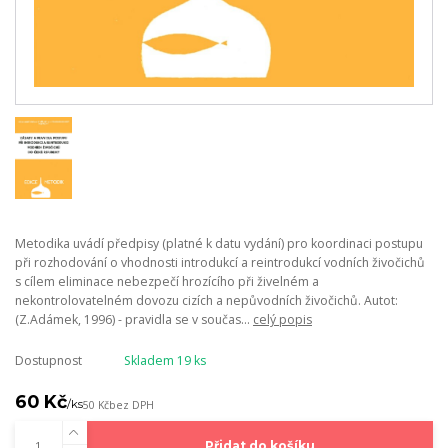
Metodika uvádí předpisy (platné k datu vydání) pro koordinaci postupu
při rozhodování o vhodnosti introdukcí a reintrodukcí vodních živočichů
s cílem eliminace nebezpečí hrozícího při živelném a
nekontrolovatelném dovozu cizích a nepůvodních živočichů. Autot:
(Z.Adámek, 1996) - pravidla se v součas...
celý popis
Dostupnost
Skladem 19 ks
60 Kč
/
ks
50 Kč
bez DPH
Přidat do košíku