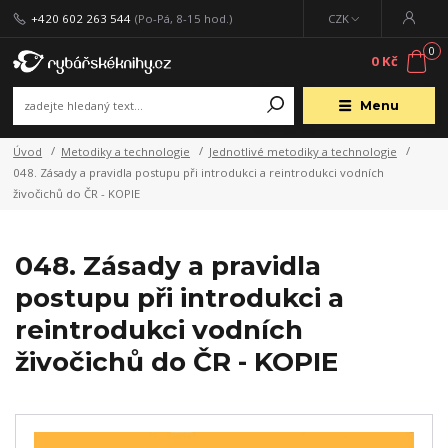
+420 602 263 544
(Po-Pá, 8-15 hod.)
CZK
0
0 Kč
Menu
Úvod
Metodiky a technologie
Jednotlivé metodiky a technologie
048. Zásady a pravidla postupu při introdukci a reintrodukci vodních
živočichů do ČR - KOPIE
048. Zásady a pravidla
postupu při introdukci a
reintrodukci vodních
živočichů do ČR - KOPIE