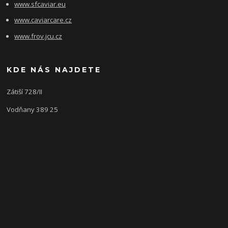
www.sfcaviar.eu
www.caviarcare.cz
www.frov.jcu.cz
KDE NÁS NAJDETE
Zátiší 728/II
Vodňany 389 25