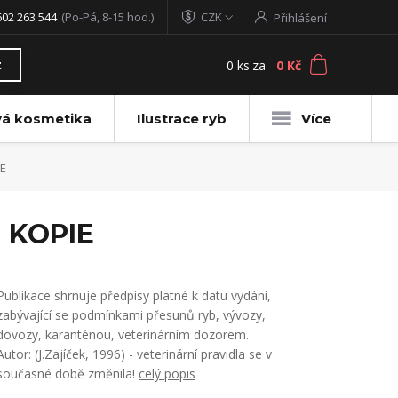
602 263 544
(Po-Pá, 8-15 hod.)
CZK
Přihlášení
0
ks
za
0 Kč
t
vá kosmetika
Ilustrace ryb
Více
IE
- KOPIE
Publikace shrnuje předpisy platné k datu vydání,
zabývající se podmínkami přesunů ryb, vývozy,
dovozy, karanténou, veterinárním dozorem.
Autor: (J.Zajíček, 1996) - veterinární pravidla se v
současné době změnila!
celý popis