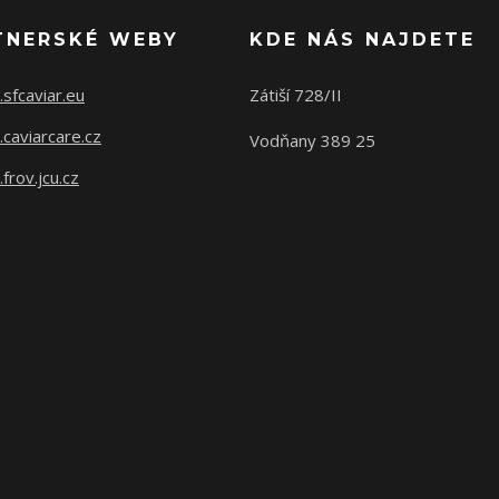
TNERSKÉ WEBY
KDE NÁS NAJDETE
sfcaviar.eu
Zátiší 728/II
caviarcare.cz
Vodňany 389 25
rov.jcu.cz