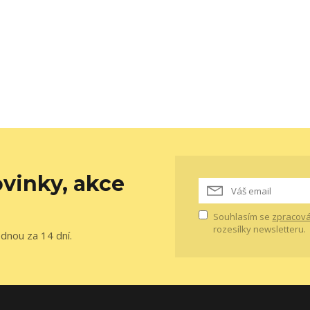
vinky, akce
Souhlasím se
zpracová
rozesílky newsletteru.
ednou za 14 dní.