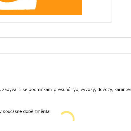
í, zabývající se podmínkami přesunů ryb, vývozy, dovozy, karanté
e v současné době změnila!