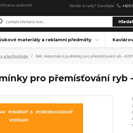
Ochrana soukromí
Nevíte si rady? Zavolejte.
+420 
Hleda
ýukové materiály a reklamní předměty
Kaviáro
ky a technologie
046. Veterinární podmínky pro přemísťování ryb - KOP
mínky pro přemísťování ryb 