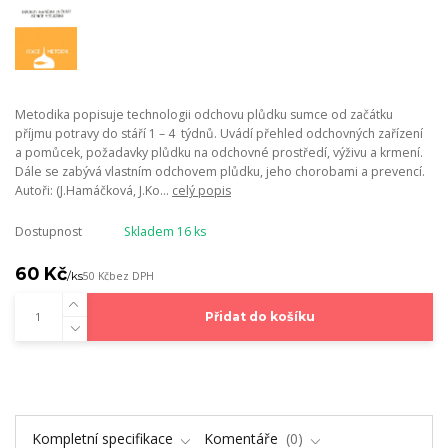
Metodika popisuje technologii odchovu plůdku sumce od začátku
příjmu potravy do stáří 1 – 4 týdnů. Uvádí přehled odchovných zařízení
a pomůcek, požadavky plůdku na odchovné prostředí, výživu a krmení.
Dále se zabývá vlastním odchovem plůdku, jeho chorobami a prevencí.
Autoři: (J.Hamáčková, J.Ko...
celý popis
Dostupnost
Skladem 16 ks
60 Kč
/
ks
50 Kč
bez DPH
Přidat do košíku
Kompletní specifikace
Komentáře
0