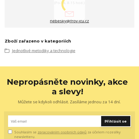
(Po-Pá, 8-15 hod.)
nebesky@frov.jcu.cz
Zboží zařazeno v kategoriích
Jednotlivé metodiky a technologie
Nepropásněte novinky, akce
a slevy!
Můžete se kdykoli odhlásit. Zasíláme jednou za 14 dní.
Přihlásit se
Souhlasím se
zpracováním osobních údajů
za účelem rozesílky
newsletteru.