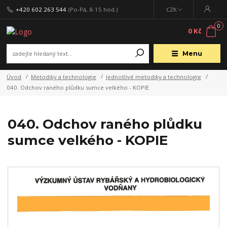
+420 602 263 544
(Po-Pá, 8-15 hod.)
CZK
0
0 Kč
Menu
Úvod
Metodiky a technologie
Jednotlivé metodiky a technologie
040. Odchov raného plůdku sumce velkého - KOPIE
040. Odchov raného plůdku
sumce velkého - KOPIE