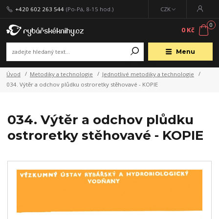
+420 602 263 544
(Po-Pá, 8-15 hod.)
CZK
0
0 Kč
Menu
Úvod
Metodiky a technologie
Jednotlivé metodiky a technologie
034. Výtěr a odchov plůdku ostroretky stěhovavé - KOPIE
034. Výtěr a odchov plůdku
ostroretky stěhovavé - KOPIE