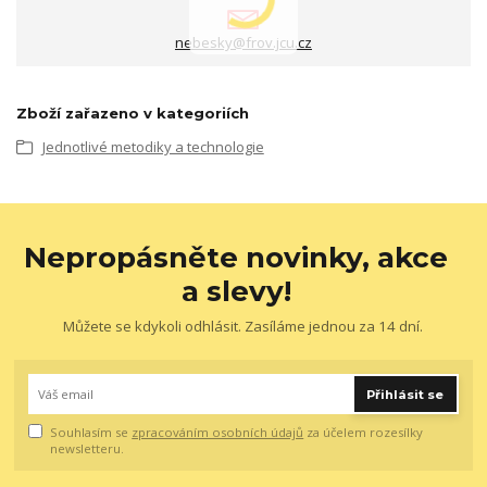
nebesky@frov.jcu.cz
Zboží zařazeno v kategoriích
Jednotlivé metodiky a technologie
Nepropásněte novinky, akce
a slevy!
Můžete se kdykoli odhlásit. Zasíláme jednou za 14 dní.
Přihlásit se
Souhlasím se
zpracováním osobních údajů
za účelem rozesílky
newsletteru.