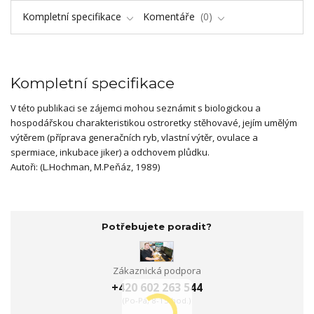
Kompletní specifikace
Komentáře
0
Kompletní specifikace
V této publikaci se zájemci mohou seznámit s biologickou a
hospodářskou charakteristikou ostroretky stěhovavé, jejím umělým
výtěrem (příprava generačních ryb, vlastní výtěr, ovulace a
spermiace, inkubace jiker) a odchovem plůdku.
Autoři: (L.Hochman, M.Peňáz, 1989)
Potřebujete poradit?
Zákaznická podpora
+420 602 263 544
(Po-Pá, 8-15 hod.)