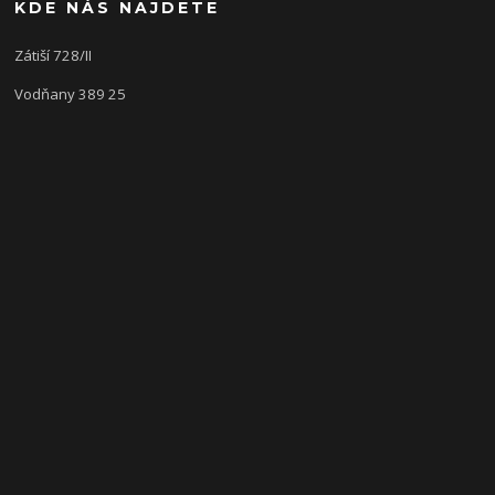
KDE NÁS NAJDETE
Zátiší 728/II
Vodňany 389 25