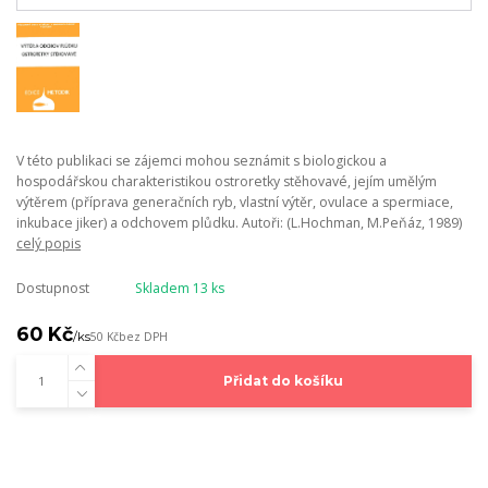
V této publikaci se zájemci mohou seznámit s biologickou a
hospodářskou charakteristikou ostroretky stěhovavé, jejím umělým
výtěrem (příprava generačních ryb, vlastní výtěr, ovulace a spermiace,
inkubace jiker) a odchovem plůdku. Autoři: (L.Hochman, M.Peňáz, 1989)
celý popis
Dostupnost
Skladem 13 ks
60 Kč
/
ks
50 Kč
bez DPH
Přidat do košíku