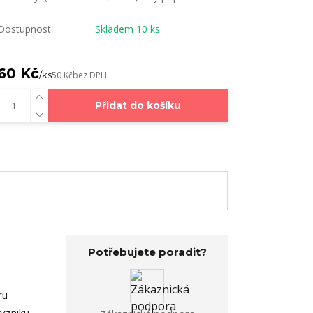
Dostupnost
Skladem 10 ks
60 Kč
/
ks
50 Kč
bez DPH
Přidat do košíku
Potřebujete poradit?
ru
vzniku