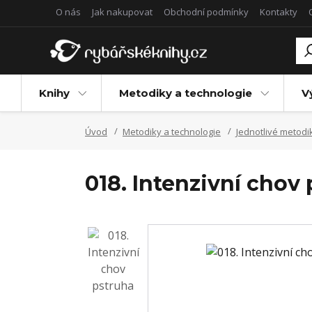
O nás
Jak nakupovat
Obchodní podmínky
Kontakty
Knihy
Metodiky a technologie
V
Úvod
Metodiky a technologie
Jednotlivé metodi
018. Intenzivní chov