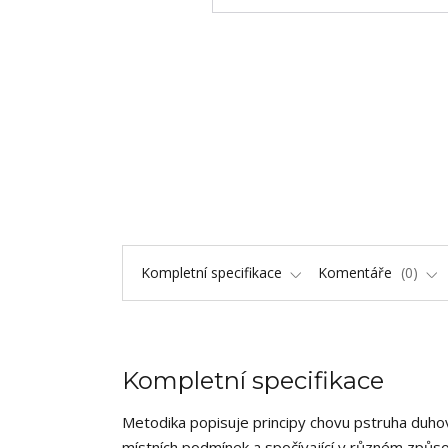
Kompletní specifikace
Komentáře
0
Kompletní specifikace
Metodika popisuje principy chovu pstruha duhov
místních podmínek a spočívající v různém způs