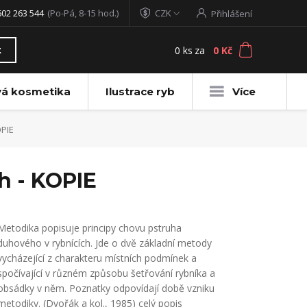
602 263 544
(Po-Pá, 8-15 hod.)
CZK
Přihlášení
0
ks
za
0 Kč
t
vá kosmetika
Ilustrace ryb
Více
OPIE
h - KOPIE
Metodika popisuje principy chovu pstruha
duhového v rybnících. Jde o dvě základní metody
vycházející z charakteru místních podmínek a
spočívající v různém způsobu šetřování rybníka a
obsádky v něm. Poznatky odpovídají době vzniku
metodiky. (Dvořák a kol., 1985)
celý popis