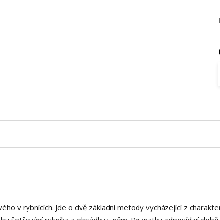
ého v rybnících. Jde o dvě základní metody vycházející z charakte
obu šetřování rybníka a obsádky v něm. Poznatky odpovídají době 