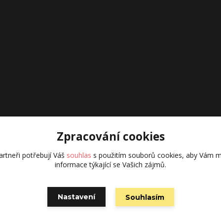
Zpracování cookies
rtneři potřebují Váš
souhlas
s použitím souborů cookies, aby Vám m
informace týkající se Vašich zájmů.
Nastavení
Souhlasím
Vytvořeno na
Eshop-rychle.cz