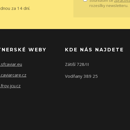
Souhlasím se
zpracová
rozesílky newsletteru.
ednou za 14 dní.
TNERSKÉ WEBY
KDE NÁS NAJDETE
sfcaviar.eu
Zátiší 728/II
caviarcare.cz
Vodňany 389 25
rov.jcu.cz