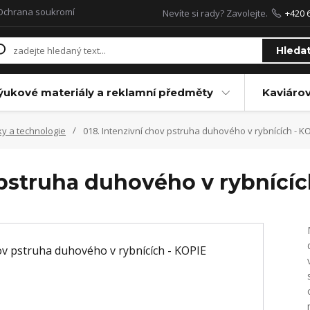
Ochrana soukromí
Nevíte si rady? Zavolejte.
+420 
Hleda
ýukové materiály a reklamní předměty
Kaviáro
ky a technologie
018. Intenzivní chov pstruha duhového v rybnících - K
 pstruha duhového v rybnícíc